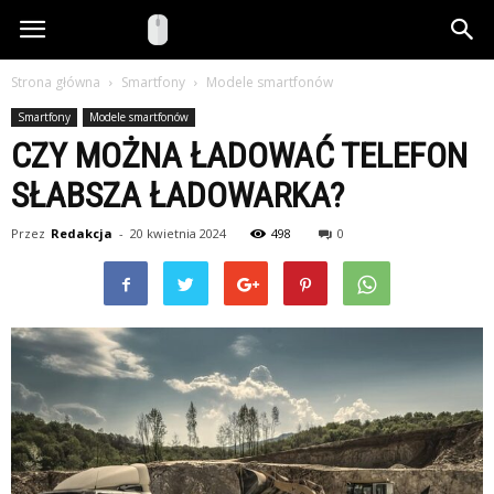
www.comptech.pl
Strona główna
Smartfony
Modele smartfonów
Smartfony
Modele smartfonów
CZY MOŻNA ŁADOWAĆ TELEFON
SŁABSZA ŁADOWARKA?
Przez
Redakcja
-
20 kwietnia 2024
498
0